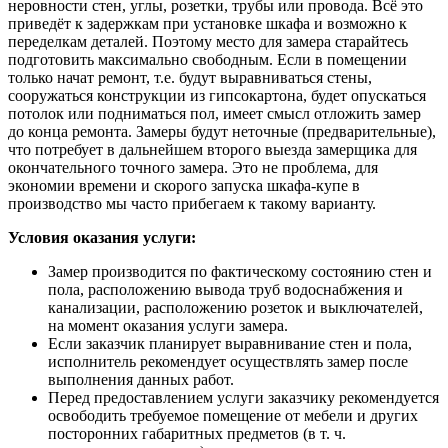
неровности стен, углы, розетки, трубы или провода. Всё это
приведёт к задержкам при установке шкафа и возможно к
переделкам деталей. Поэтому место для замера старайтесь
подготовить максимально свободным. Если в помещении
только начат ремонт, т.е. будут выравниваться стены,
сооружаться конструкции из гипсокартона, будет опускаться
потолок или подниматься пол, имеет смысл отложить замер
до конца ремонта. Замеры будут неточные (предварительные),
что потребует в дальнейшем второго выезда замерщика для
окончательного точного замера. Это не проблема, для
экономии времени и скорого запуска шкафа-купе в
производство мы часто прибегаем к такому варианту.
Условия оказания услуги:
Замер производится по фактическому состоянию стен и
пола, расположению вывода труб водоснабжения и
канализации, расположению розеток и выключателей,
на момент оказания услуги замера.
Если заказчик планирует выравнивание стен и пола,
исполнитель рекомендует осуществлять замер после
выполнения данных работ.
Перед предоставлением услуги заказчику рекомендуется
освободить требуемое помещение от мебели и других
посторонних габаритных предметов (в т. ч.