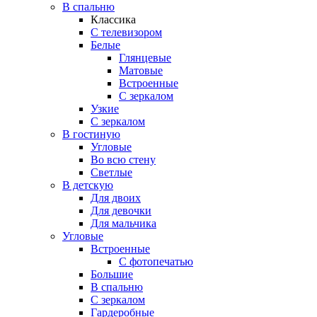
В спальню
Классика
C телевизором
Белые
Глянцевые
Матовые
Встроенные
С зеркалом
Узкие
С зеркалом
В гостиную
Угловые
Во всю стену
Светлые
В детскую
Для двоих
Для девочки
Для мальчика
Угловые
Встроенные
С фотопечатью
Большие
В спальню
С зеркалом
Гардеробные