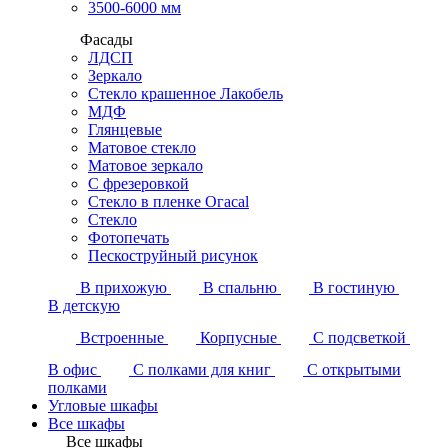
3500-6000 мм
Фасады
ЛДСП
Зеркало
Стекло крашенное Лакобель
МДФ
Глянцевые
Матовое стекло
Матовое зеркало
С фрезеровкой
Стекло в пленке Огасаl
Стекло
Фотопечать
Пескоструйный рисунок
В прихожую
В спальню
В гостиную
В детскую
Встроенные
Корпусные
С подсветкой
В офис
С полками для книг
С открытыми
полками
Угловые шкафы
Все шкафы
Все шкафы