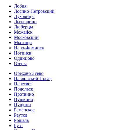
Лобня
Лосино-Петровский
Луховицы
Лыткарино
Люберцы
Можайск
Московский
Мытищи
Наро-Фоминск
Ногинск
Одинцово
Озеры
Орехово-Зуево
Павловский Посад
Пересвет
Подольск
Протвино
Пушкино
Пущино
Раменское
Реутов
Рошаль
Руза