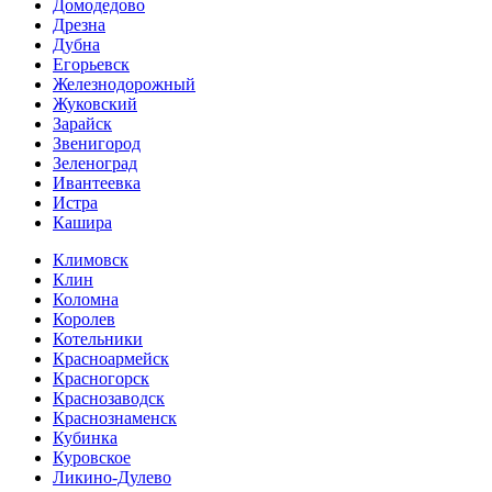
Домодедово
Дрезна
Дубна
Егорьевск
Железнодорожный
Жуковский
Зарайск
Звенигород
Зеленоград
Ивантеевка
Истра
Кашира
Климовск
Клин
Коломна
Королев
Котельники
Красноармейск
Красногорск
Краснозаводск
Краснознаменск
Кубинка
Куровское
Ликино-Дулево