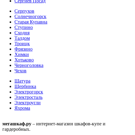
Сергиев Посад
Серпухов
Солнечногорск
Старая Купавна
Ступино
Сходня
Талдом
Троицк
Фрязино
Химки
Хотьково
Черноголовка
Чехов
Шатура
Щербинка
Электрогорск
Электросталь
Электроугли
Яхрома
мегашкаф.ру
– интернет-магазин шкафов-купе и
гардеробных.