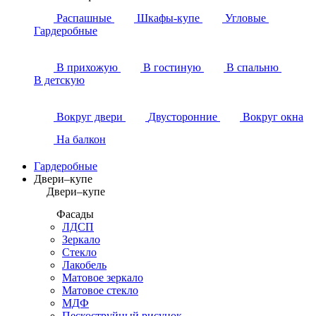
Распашные
Шкафы-купе
Угловые
Гардеробные
В прихожую
В гостиную
В спальню
В детскую
Вокруг двери
Двусторонние
Вокруг окна
На балкон
Гардеробные
Двери–купе
Двери–купе
Фасады
ЛДСП
Зеркало
Стекло
Лакобель
Матовое зеркало
Матовое стекло
МДФ
Пескоструйный рисунок