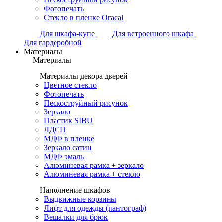
Фотопечать
Стекло в пленке Огасаl
Для шкафа-купе
Для встроенного шкафа
Для гардеробной
Материалы
Материалы
Материалы декора дверей
Цветное стекло
Фотопечать
Пескоструйный рисунок
Зеркало
Пластик SIBU
ЛДСП
МДФ в пленке
Зеркало сатин
МДФ эмаль
Алюминевая рамка + зеркало
Алюминевая рамка + стекло
Наполнение шкафов
Выдвижные корзины
Лифт для одежды (пантограф)
Вешалки для брюк