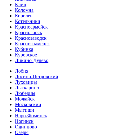
Клин
Коломна
Королев
Котельники
Красноармейск
Красногорск
Краснозаводск
Краснознаменск
Кубинка
Куровское
Ликино-Дулево
Лобня
Лосино-Петровский
Луховицы
Лыткарино
Люберцы
Можайск
Московский
Мытищи
Наро-Фоминск
Ногинск
Одинцово
Озеры