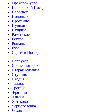
Орехово-Зуево
Павловский Посад
Пересвет
Подольск
Протвино
Пушкино
Пущино
Раменское
Реутов
Рошаль
Руза
Сергиев Посад
Серпухов
Солнечногорск
Старая Купавна
Ступино
Сходня
Талдом
Троицк
Фрязино
Химки
Хотьково
Черноголовка
Чехов