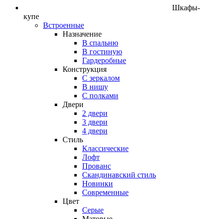
Шкафы-
купе
Встроенные
Назначение
В спальню
В гостиную
Гардеробные
Конструкция
C зеркалом
В нишу
С полками
Двери
2 двери
3 двери
4 двери
Стиль
Классические
Лофт
Прованс
Скандинавский стиль
Новинки
Современные
Цвет
Серые
Матовые