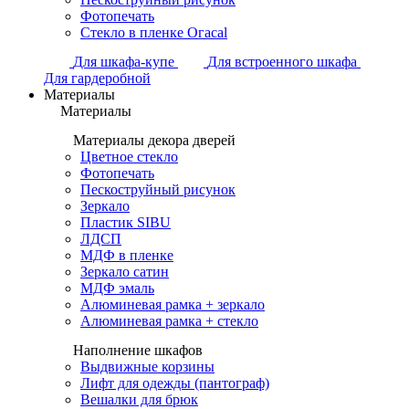
Фотопечать
Стекло в пленке Огасаl
Для шкафа-купе
Для встроенного шкафа
Для гардеробной
Материалы
Материалы
Материалы декора дверей
Цветное стекло
Фотопечать
Пескоструйный рисунок
Зеркало
Пластик SIBU
ЛДСП
МДФ в пленке
Зеркало сатин
МДФ эмаль
Алюминевая рамка + зеркало
Алюминевая рамка + стекло
Наполнение шкафов
Выдвижные корзины
Лифт для одежды (пантограф)
Вешалки для брюк