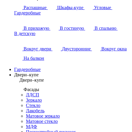
Распашные
Шкафы-купе
Угловые
Гардеробные
В прихожую
В гостиную
В спальню
В детскую
Вокруг двери
Двусторонние
Вокруг окна
На балкон
Гардеробные
Двери–купе
Двери–купе
Фасады
ЛДСП
Зеркало
Стекло
Лакобель
Матовое зеркало
Матовое стекло
МДФ
Пескоструйный рисунок