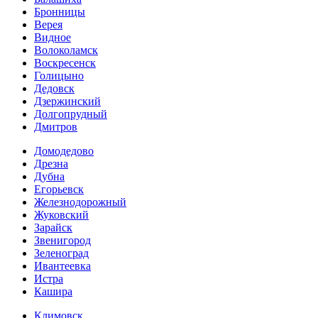
Бронницы
Верея
Видное
Волоколамск
Воскресенск
Голицыно
Дедовск
Дзержинский
Долгопрудный
Дмитров
Домодедово
Дрезна
Дубна
Егорьевск
Железнодорожный
Жуковский
Зарайск
Звенигород
Зеленоград
Ивантеевка
Истра
Кашира
Климовск