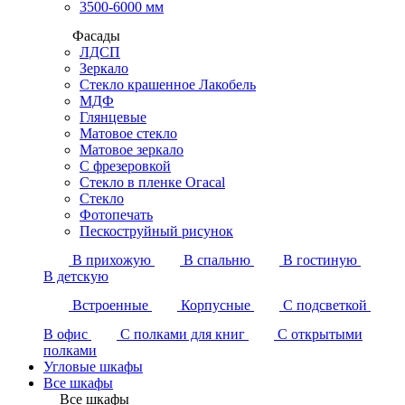
3500-6000 мм
Фасады
ЛДСП
Зеркало
Стекло крашенное Лакобель
МДФ
Глянцевые
Матовое стекло
Матовое зеркало
С фрезеровкой
Стекло в пленке Огасаl
Стекло
Фотопечать
Пескоструйный рисунок
В прихожую
В спальню
В гостиную
В детскую
Встроенные
Корпусные
С подсветкой
В офис
С полками для книг
С открытыми
полками
Угловые шкафы
Все шкафы
Все шкафы