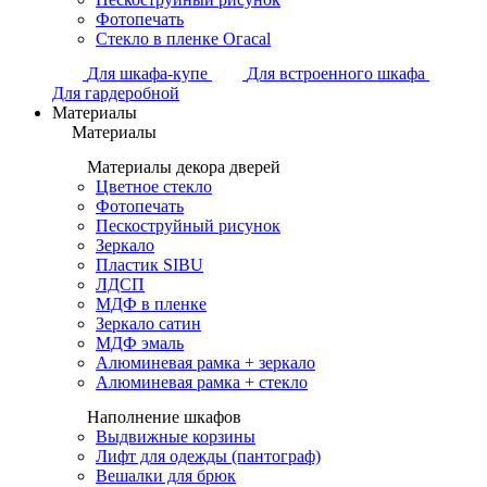
Фотопечать
Стекло в пленке Огасаl
Для шкафа-купе
Для встроенного шкафа
Для гардеробной
Материалы
Материалы
Материалы декора дверей
Цветное стекло
Фотопечать
Пескоструйный рисунок
Зеркало
Пластик SIBU
ЛДСП
МДФ в пленке
Зеркало сатин
МДФ эмаль
Алюминевая рамка + зеркало
Алюминевая рамка + стекло
Наполнение шкафов
Выдвижные корзины
Лифт для одежды (пантограф)
Вешалки для брюк