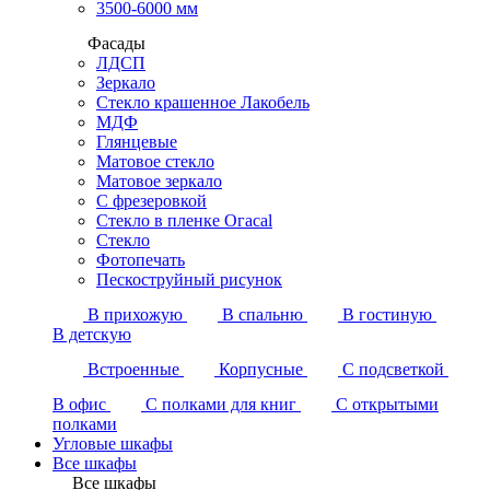
3500-6000 мм
Фасады
ЛДСП
Зеркало
Стекло крашенное Лакобель
МДФ
Глянцевые
Матовое стекло
Матовое зеркало
С фрезеровкой
Стекло в пленке Огасаl
Стекло
Фотопечать
Пескоструйный рисунок
В прихожую
В спальню
В гостиную
В детскую
Встроенные
Корпусные
С подсветкой
В офис
С полками для книг
С открытыми
полками
Угловые шкафы
Все шкафы
Все шкафы