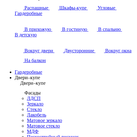
Распашные
Шкафы-купе
Угловые
Гардеробные
В прихожую
В гостиную
В спальню
В детскую
Вокруг двери
Двусторонние
Вокруг окна
На балкон
Гардеробные
Двери–купе
Двери–купе
Фасады
ЛДСП
Зеркало
Стекло
Лакобель
Матовое зеркало
Матовое стекло
МДФ
Пескоструйный рисунок